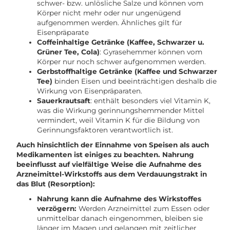
schwer- bzw. unlösliche Salze und können vom
Körper nicht mehr oder nur ungenügend
aufgenommen werden. Ähnliches gilt für
Eisenpräparate
Coffeinhaltige Getränke (Kaffee, Schwarzer u.
Grüner Tee, Cola)
: Gyrasehemmer können vom
Körper nur noch schwer aufgenommen werden.
Gerbstoffhaltige Getränke (Kaffee und Schwarzer
Tee)
binden Eisen und beeinträchtigen deshalb die
Wirkung von Eisenpräparaten.
Sauerkrautsaft
: enthält besonders viel Vitamin K,
was die Wirkung gerinnungshemmender Mittel
vermindert, weil Vitamin K für die Bildung von
Gerinnungsfaktoren verantwortlich ist.
Auch hinsichtlich der Einnahme von Speisen als auch
Medikamenten ist einiges zu beachten. Nahrung
beeinflusst auf vielfältige Weise die Aufnahme des
Arzneimittel-Wirkstoffs aus dem Verdauungstrakt in
das Blut (Resorption):
Nahrung kann die Aufnahme des Wirkstoffes
verzögern:
Werden Arzneimittel zum Essen oder
unmittelbar danach eingenommen, bleiben sie
länger im Magen und gelangen mit zeitlicher