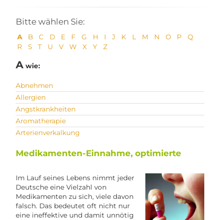
Bitte wählen Sie:
A
B
C
D
E
F
G
H
I
J
K
L
M
N
O
P
Q
R
S
T
U
V
W
X
Y
Z
A
wie:
Abnehmen
Allergien
Angstkrankheiten
Aromatherapie
Arterienverkalkung
Medikamenten-Einnahme, optimierte
Im Lauf seines Lebens nimmt jeder
Deutsche eine Vielzahl von
Medikamenten zu sich, viele davon
falsch. Das bedeutet oft nicht nur
eine ineffektive und damit unnötig