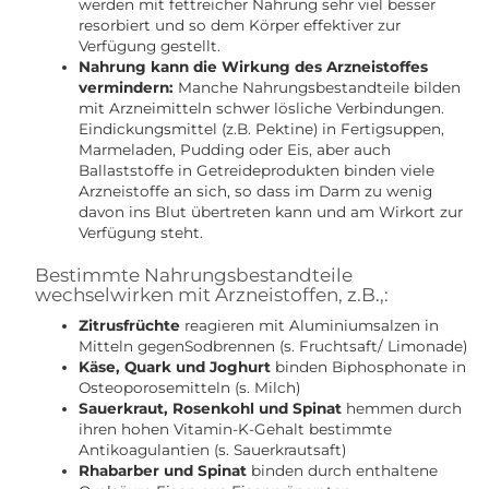
werden mit fettreicher Nahrung sehr viel besser
resorbiert und so dem Körper effektiver zur
Verfügung gestellt.
Nahrung kann die Wirkung des Arzneistoffes
vermindern:
Manche Nahrungsbestandteile bilden
mit Arzneimitteln schwer lösliche Verbindungen.
Eindickungsmittel (z.B. Pektine) in Fertigsuppen,
Marmeladen, Pudding oder Eis, aber auch
Ballaststoffe in Getreideprodukten binden viele
Arzneistoffe an sich, so dass im Darm zu wenig
davon ins Blut übertreten kann und am Wirkort zur
Verfügung steht.
Bestimmte Nahrungsbestandteile
wechselwirken mit Arzneistoffen, z.B.,:
Zitrusfrüchte
reagieren mit Aluminiumsalzen in
Mitteln gegenSodbrennen (s. Fruchtsaft/ Limonade)
Käse, Quark und Joghurt
binden Biphosphonate in
Osteoporosemitteln (s. Milch)
Sauerkraut, Rosenkohl und Spinat
hemmen durch
ihren hohen Vitamin-K-Gehalt bestimmte
Antikoagulantien (s. Sauerkrautsaft)
Rhabarber und Spinat
binden durch enthaltene