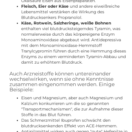
Oxalsäure Eisen aus Eisenpräparaten.
Fleisch, Eier oder Käse
und andere eiweißreiche
Lebensmittel verstärken die Wirkung des
Blutdrucksenkers Propranolol.
Käse, Rotwein, Salzheringe, weiße Bohnen
enthalten viel blutdrucksteigerndes Tyramin, was
normalerweise durch das körpereigene Enzym
Monoaminoxidase abgebaut wird. Antidepressiva
mit dem Monoaminoxidase-Hemmstoff
Tranylcypromin führen durch eine Hemmung dieses
Enzyms zu einem verminderten Tyramin-Abbau und
damit zu erhöhtem Blutdruck.
Auch Arzneistoffe können untereinander
wechselwirken, wenn sie ohne Kenntnisse
zusammen eingenommen werden. Einige
Beispiele:
Eisen und Magnesium, aber auch Magnesium und
Kalzium konkurrieren um die so genannten
"Transportmechanismen", die zur Aufnahme dieser
Stoffe in das Blut führen.
Das Schmerzmittel Ibuprofen schwächt den
blutdrucksenkenden Effekt von ACE-Hemmern.
Antipilzmittel wirken auch gegen "gute" Hefepilze in