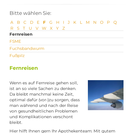
Bitte wählen Sie:
A
B
C
D
E
F
G
H
I
J
K
L
M
N
O
P
Q
R
S
T
U
V
W
X
Y
Z
Fernreisen
FSME
Fuchsbandwurm
Fußpilz
Fernreisen
Wenn es auf Fernreise gehen soll,
ist an so viele Sachen zu denken.
Da bleibt manchmal keine Zeit,
optimal dafür (vor-)zu sorgen, dass
man während und nach der Reise
von gesundheitlichen Problemen
und Komplikationen verschont
bleibt.
Hier hilft Ihnen gern Ihr Apothekenteam: Mit gutem