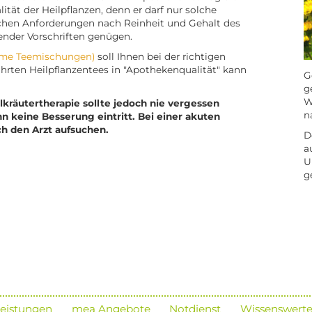
ität der Heilpflanzen, denn er darf nur solche
ichen Anforderungen nach Reinheit und Gehalt des
nder Vorschriften genügen.
ame Teemischungen)
soll Ihnen bei der richtigen
ührten Heilpflanzentees in "Apothekenqualität" kann
G
g
W
lkräutertherapie sollte jedoch nie vergessen
n
n keine Besserung eintritt. Bei einer akuten
ch den Arzt aufsuchen.
D
a
U
g
eistungen
mea Angebote
Notdienst
Wissenswerte