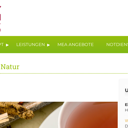
▸
▸
PT
LEISTUNGEN
MEA ANGEBOTE
NOTDIEN
 Natur
U
E
H
W
D