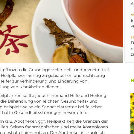
A
W
E
v
H
D
m
z
lpflanzen die Grundlage vieler Heil- und Arzneimittel.
 Heilpflanzen richtig zu gebrauchen und rechtzeitig
H
Helfer zur Verhinderung und Linderung von
ilung von Krankheiten dienen.
ilpflanzen sollte jedoch niemand Hilfe und Heilung
 die Behandlung von leichten Gesundheits- und
n beispielsweise ein Sennesblättertee bei falscher
thafte Gesundheitsstörungen hervorrufen.
(z.B. Apotheker, ggf. Heilpraktiker) die Grenzen der
eilen. Seinen fachmännischen und meist kostenlosen
n deshalb Laien nutzen. Der Apotheker ist zugleich