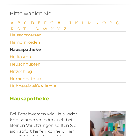
Bitte wählen Sie:
A
B
C
D
E
F
G
H
I
J
K
L
M
N
O
P
Q
R
S
T
U
V
W
X
Y
Z
Halsschmerzen
Hämorrhoiden
Hausapotheke
Heilfasten
Heuschnupfen
Hitzschlag
Homöopathika
Hühnereiweiß-Allergie
Hausapotheke
Bei Beschwerden wie Hals- oder
Kopfschmerzen oder auch bei
kleinen Verletzungen sollten Sie
sich sofort helfen können. Hier