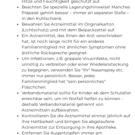
Hitze und Feuchtigkeit geschützt auf.
Beachten Sie spezielle Lagerungshinweise! Manches
Präparat gehört besser – immer an separater Stelle –
in den Kühlschrank.
Bewahren Sie Arzneimittel im Originalkarton
(Lichtschutz) und mit dem Beipackzettel auf.
Ein Arzneimittel, das Ihnen der Arzt verschrieben
hat, ist noch lange nicht für ein anderes
Familienmitglied mit ähnlichen Symptomen ohne
ärztliche Rücksprache geeignet.
Um Infektionen, z.B. grippale Virusinfekte, nicht
unnötig zu verbreiten oder einer Wiederansteckung
zu begegnen, verwenden Sie "Ihr" Nasenspray etc.
immer nur persönlich. Besser, jedes
Familienmitglied hat "sein persönliches"
Fläschchen.
Verbandsmaterial sollte für Kinder ab dem Schulalter
erreichbar sein, um im Notfall helfen zu können -
deshalb Verbandsmaterial getrennt von
Arzneimitteln aufbewahren.
Kontrollieren Sie die Arzneimittel einmal jährlich auf
ihre Haltbarkeit und bringen Sie abgelaufene
Arzneimittel zur Entsorgung in Ihre Apotheke.
Entfernen Sie Augentropfen immer am