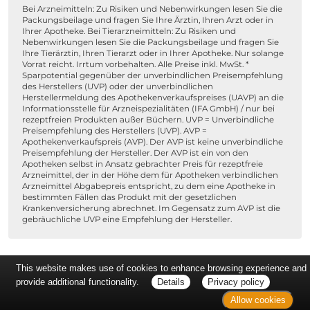
Bei Arzneimitteln: Zu Risiken und Nebenwirkungen lesen Sie die
Packungsbeilage und fragen Sie Ihre Ärztin, Ihren Arzt oder in
Ihrer Apotheke. Bei Tierarzneimitteln: Zu Risiken und
Nebenwirkungen lesen Sie die Packungsbeilage und fragen Sie
Ihre Tierärztin, Ihren Tierarzt oder in Ihrer Apotheke. Nur solange
Vorrat reicht. Irrtum vorbehalten. Alle Preise inkl. MwSt. *
Sparpotential gegenüber der unverbindlichen Preisempfehlung
des Herstellers (UVP) oder der unverbindlichen
Herstellermeldung des Apothekenverkaufspreises (UAVP) an die
Informationsstelle für Arzneispezialitäten (IFA GmbH) / nur bei
rezeptfreien Produkten außer Büchern. UVP = Unverbindliche
Preisempfehlung des Herstellers (UVP). AVP =
Apothekenverkaufspreis (AVP). Der AVP ist keine unverbindliche
Preisempfehlung der Hersteller. Der AVP ist ein von den
Apotheken selbst in Ansatz gebrachter Preis für rezeptfreie
Arzneimittel, der in der Höhe dem für Apotheken verbindlichen
Arzneimittel Abgabepreis entspricht, zu dem eine Apotheke in
bestimmten Fällen das Produkt mit der gesetzlichen
Krankenversicherung abrechnet. Im Gegensatz zum AVP ist die
gebräuchliche UVP eine Empfehlung der Hersteller.
This website makes use of cookies to enhance browsing experience and
provide additional functionality.
Details
Privacy policy
Allow cookies