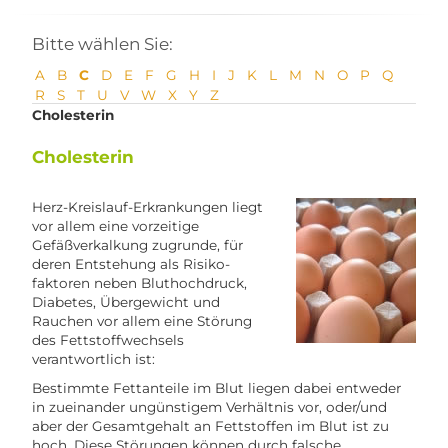
Bitte wählen Sie:
A
B
C
D
E
F
G
H
I
J
K
L
M
N
O
P
Q
R
S
T
U
V
W
X
Y
Z
Cholesterin
Cholesterin
Herz-Kreislauf-Erkrankungen liegt
vor allem eine vorzeitige
Gefäßverkalkung zugrunde, für
deren Entstehung als Risiko-
faktoren neben Bluthochdruck,
Diabetes, Übergewicht und
Rauchen vor allem eine Störung
des Fettstoffwechsels
verantwortlich ist:
Bestimmte Fettanteile im Blut liegen dabei entweder
in zueinander ungünstigem Verhältnis vor, oder/und
aber der Gesamtgehalt an Fettstoffen im Blut ist zu
hoch. Diese Störungen können durch falsche