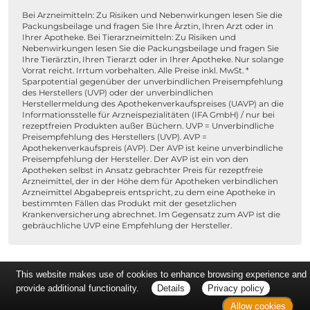
Bei Arzneimitteln: Zu Risiken und Nebenwirkungen lesen Sie die
Packungsbeilage und fragen Sie Ihre Ärztin, Ihren Arzt oder in
Ihrer Apotheke. Bei Tierarzneimitteln: Zu Risiken und
Nebenwirkungen lesen Sie die Packungsbeilage und fragen Sie
Ihre Tierärztin, Ihren Tierarzt oder in Ihrer Apotheke. Nur solange
Vorrat reicht. Irrtum vorbehalten. Alle Preise inkl. MwSt. *
Sparpotential gegenüber der unverbindlichen Preisempfehlung
des Herstellers (UVP) oder der unverbindlichen
Herstellermeldung des Apothekenverkaufspreises (UAVP) an die
Informationsstelle für Arzneispezialitäten (IFA GmbH) / nur bei
rezeptfreien Produkten außer Büchern. UVP = Unverbindliche
Preisempfehlung des Herstellers (UVP). AVP =
Apothekenverkaufspreis (AVP). Der AVP ist keine unverbindliche
Preisempfehlung der Hersteller. Der AVP ist ein von den
Apotheken selbst in Ansatz gebrachter Preis für rezeptfreie
Arzneimittel, der in der Höhe dem für Apotheken verbindlichen
Arzneimittel Abgabepreis entspricht, zu dem eine Apotheke in
bestimmten Fällen das Produkt mit der gesetzlichen
Krankenversicherung abrechnet. Im Gegensatz zum AVP ist die
gebräuchliche UVP eine Empfehlung der Hersteller.
This website makes use of cookies to enhance browsing experience and
provide additional functionality.
Details
Privacy policy
Allow cookies