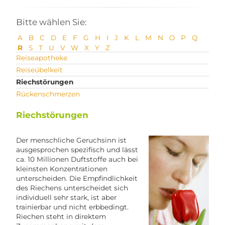
Bitte wählen Sie:
A
B
C
D
E
F
G
H
I
J
K
L
M
N
O
P
Q
R
S
T
U
V
W
X
Y
Z
Reiseapotheke
Reiseübelkeit
Riechstörungen
Rückenschmerzen
Riechstörungen
Der menschliche Geruchsinn ist
ausgesprochen spezifisch und lässt
ca. 10 Millionen Duftstoffe auch bei
kleinsten Konzentrationen
unterscheiden. Die Empfindlichkeit
des Riechens unterscheidet sich
individuell sehr stark, ist aber
trainierbar und nicht erbbedingt.
Riechen steht in direktem