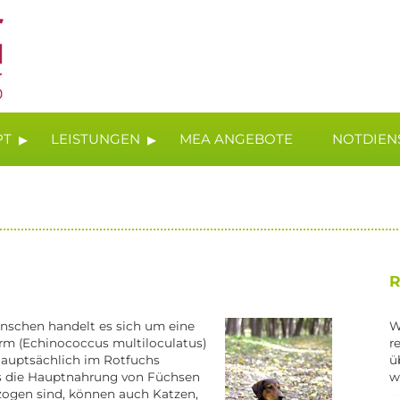
▸
▸
PT
LEISTUNGEN
MEA ANGEBOTE
NOTDIEN
R
nschen handelt es sich um eine
W
m (Echinococcus multiloculatus)
r
 hauptsächlich im Rotfuchs
ü
s die Hauptnahrung von Füchsen
w
bezogen sind, können auch Katzen,