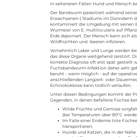
in selteneren Fällen Hund und Mensch bet
Der Bandwurm parasitiert während seines
Erwachsenen-) Stadiums im Dünndarm de
kontaminiert die Umgebung mit seinen 
Wurmeier von E. multilocularis auf Pflanze
Erde deponiert. Der Mensch kann sich al
Wildfrüchten und -beeren infizieren.
Vornehmlich Leber und Lunge werden bef
das diese Organe weitgehend zerstört. D
korrekte Diagnose oft erst spät gestellt 
Fuchsbandwurm-Infektion daher sehr gefä
beruht - wenn möglich - auf der operativ
anschließenden Langzeit- oder Dauermed
Echinokokkose kann tödlich verlaufen.
Unter diesen Bedingungen kommt der Pro
Gegenden, in denen befallene Füchse bere
Wilde Früchte und Gemüse sorgfäl
(bei Temperaturen über 80°C werde
Im Falle einer Endemie tote Füchs
transportieren.
Hunde und Katzen, die in der Nähe