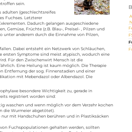
roffen sein.
B
 adulten (geschlechtsreifes
s Fuchses. Letzterer
Exkrementen. Dadurch gelangen ausgeschiedene
F
n, Gemüse, Früchte (z.B. Blau-, Preisel- , Pilzen und
so unter anderem durch die Einnahme von Pilzen,
F
F
allen. Dabei entsteht ein Netzwerk von Schläuchen,
F
ie ersten Symptome sind meist atypisch, wodurch eine
wird. Für den Zwischenwirt Mensch ist die
hrlich. Eine Heilung ist kaum möglich. Die Therapie
en Entfernung der sog. Finnenstadien und einer
ikation mit Mebendazol oder Albendazol. Die
phylaxe besondere Wichtigkeit zu, gerade in
its registriert worden sind:
tig waschen und wenn möglich vor dem Verzehr kochen
n die Wurmeier abgetötet).
e nur mit Handschuhen berühren und in Plastiksäcken
 von Fuchspopulationen gehalten werden, sollten