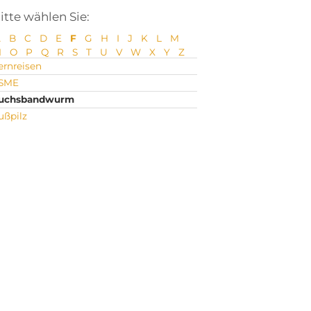
itte wählen Sie:
A
B
C
D
E
F
G
H
I
J
K
L
M
N
O
P
Q
R
S
T
U
V
W
X
Y
Z
ernreisen
SME
uchsbandwurm
ußpilz